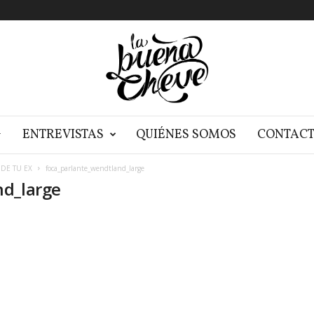
G
ENTREVISTAS
QUIÉNES SOMOS
CONTAC
DE TU EX
foca_parlante_wendtland_large
nd_large