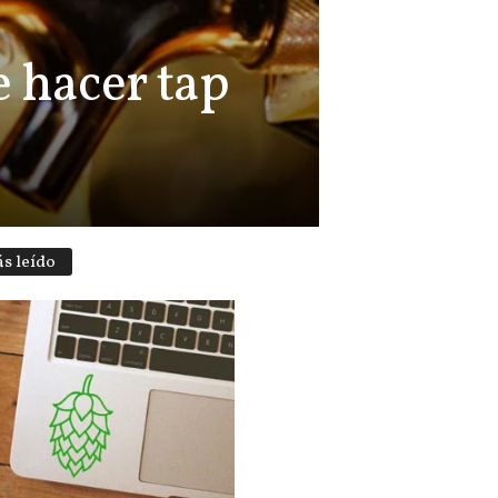
e hacer tap
s leído