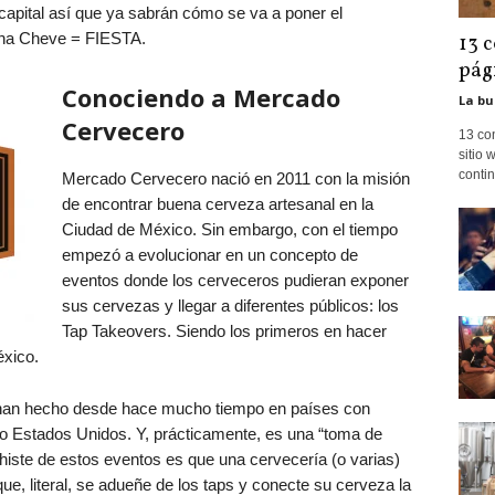
capital así que ya sabrán cómo se va a poner el
na Cheve = FIESTA.
13 
pág
Conociendo a Mercado
La bu
Cervecero
13 co
sitio 
contin
Mercado Cervecero nació en 2011 con la misión
de encontrar buena cerveza artesanal en la
Ciudad de México. Sin embargo, con el tiempo
empezó a evolucionar en un concepto de
eventos donde los cerveceros pudieran exponer
sus cervezas y llegar a diferentes públicos: los
Tap Takeovers. Siendo los primeros en hacer
éxico.
han hecho desde hace mucho tiempo en países con
o Estados Unidos. Y, prácticamente, es una “toma de
histe de estos eventos es que una cervecería (o varias)
que, literal, se adueñe de los taps y conecte su cerveza la