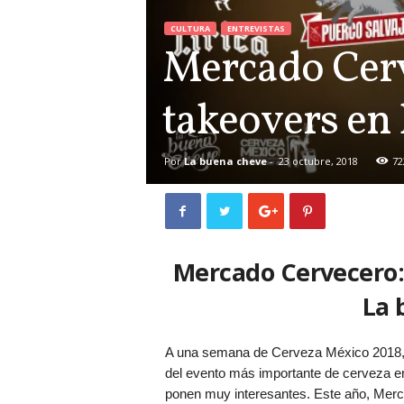
CULTURA
ENTREVISTAS
Mercado Cerve
takeovers e
Por
La buena cheve
-
23 octubre, 2018
72
Mercado Cervecero:
La 
A una semana de Cerveza México 2018, e
del evento más importante de cerveza en
ponen muy interesantes. Este año, Merca