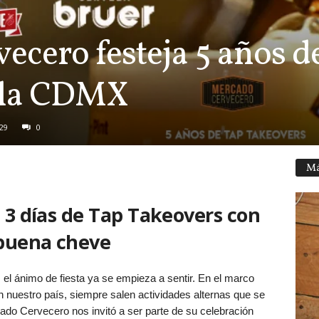
cero festeja 5 años d
n la CDMX
29
0
Má
 3 días de Tap Takeovers con
buena cheve
l ánimo de fiesta ya se empieza a sentir. En el marco
 nuestro país, siempre salen actividades alternas que se
do Cervecero nos invitó a ser parte de su celebración