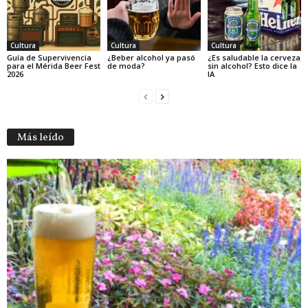
Cultura
Cultura
Cultura
Guía de Supervivencia
¿Beber alcohol ya pasó
¿Es saludable la cerveza
para el Mérida Beer Fest
de moda?
sin alcohol? Esto dice la
2026
IA
Más leído