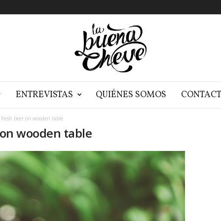
G
ENTREVISTAS
QUIÉNES SOMOS
CONTAC
ld fresh beer on wooden table
r on wooden table