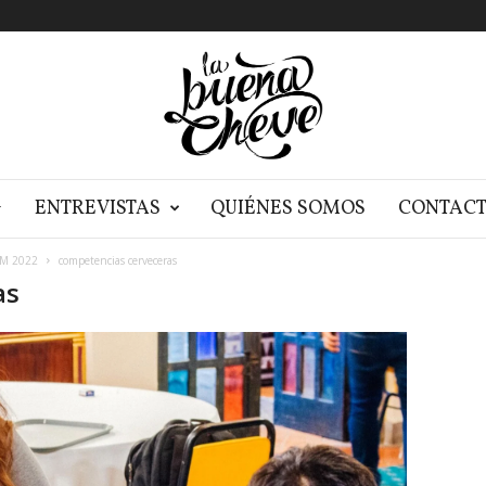
G
ENTREVISTAS
QUIÉNES SOMOS
CONTAC
TAM 2022
competencias cerveceras
as