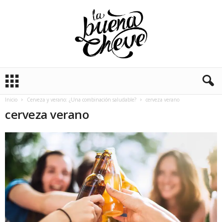
L
a
B
Inicio
Cerveza y verano: ¿Una combinación saludable?
cerveza verano
u
cerveza verano
e
n
a
C
h
e
v
e