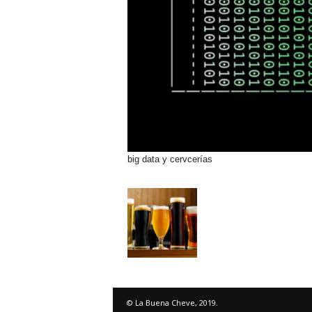
big data y cervcerías
© La Buena Cheve, 2019.