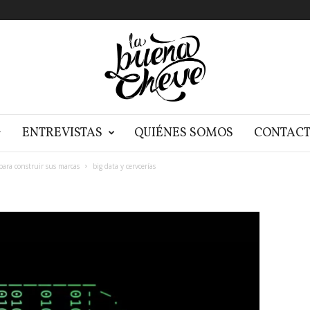
G
ENTREVISTAS
QUIÉNES SOMOS
CONTAC
para construir sus marcas
big data y cervcerías