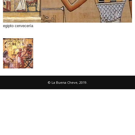
egipto cervecería
© La Buena Cheve, 2019.