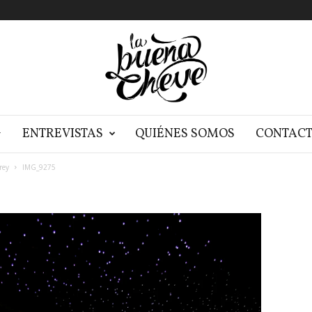
G
ENTREVISTAS
QUIÉNES SOMOS
CONTAC
rey
IMG_9275