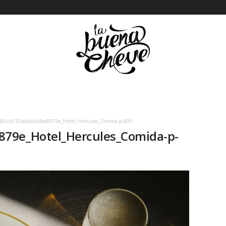
495cb7f24cebb5efbe8879e_Hotel_Hercules_Comida-p-800
79e_Hotel_Hercules_Comida-p-