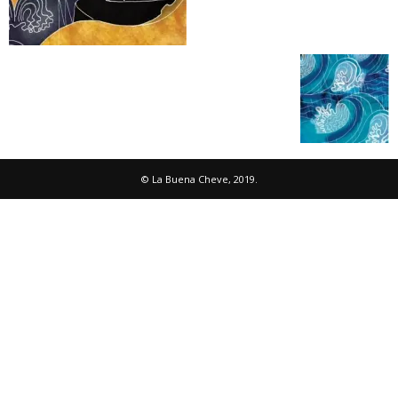
© La Buena Cheve, 2019.