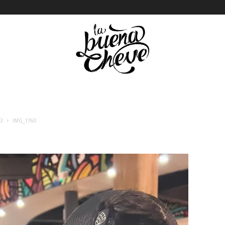
23
IMG_1760