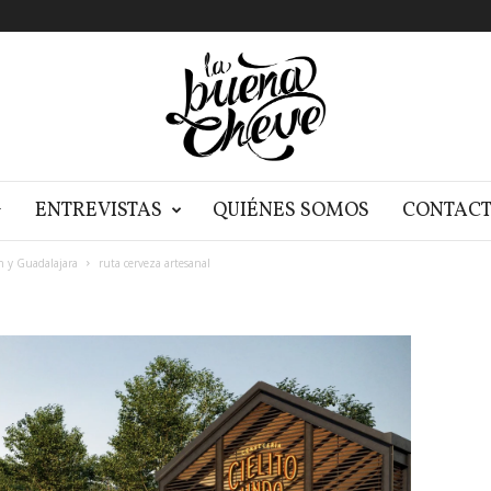
G
ENTREVISTAS
QUIÉNES SOMOS
CONTAC
n y Guadalajara
ruta cerveza artesanal