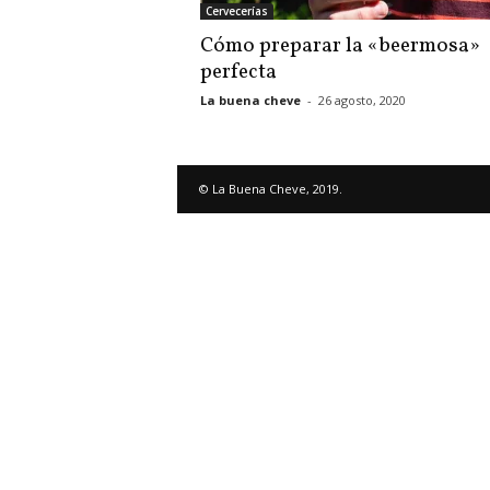
Cervecerías
Cómo preparar la «beermosa»
perfecta
La buena cheve
-
26 agosto, 2020
© La Buena Cheve, 2019.