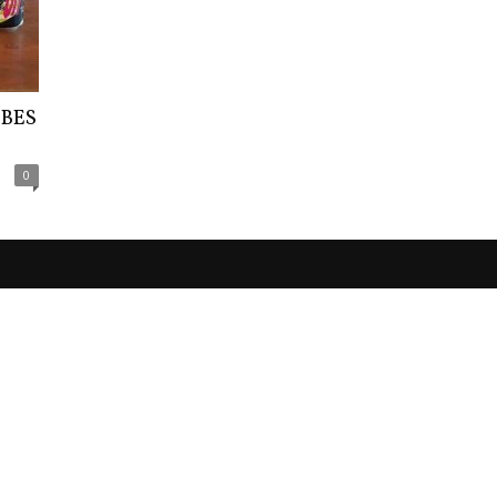
EBES
0