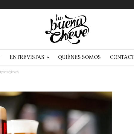
G
ENTREVISTAS
QUIÉNES SOMOS
CONTAC
typesofglasses