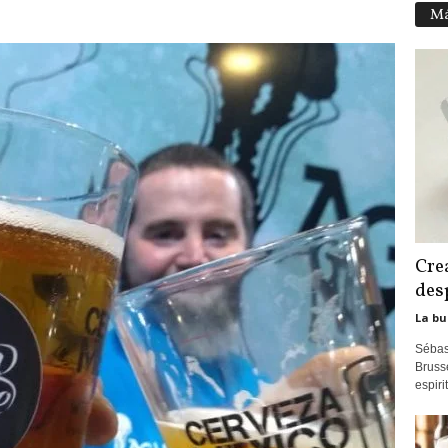
Má
Cre
des
La bu
Sébas
Bruss
espiri