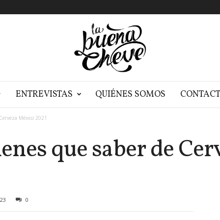
G
ENTREVISTAS
QUIÉNES SOMOS
CONTAC
 Cerveza México 2021
tienes que saber de Ce
23
0