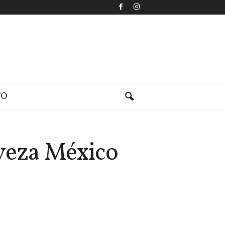
TO
rveza México