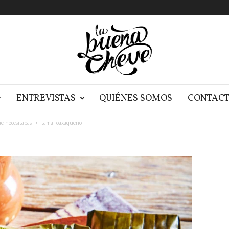
G
ENTREVISTAS
QUIÉNES SOMOS
CONTAC
ue necesitabas
tamal oaxaqueño