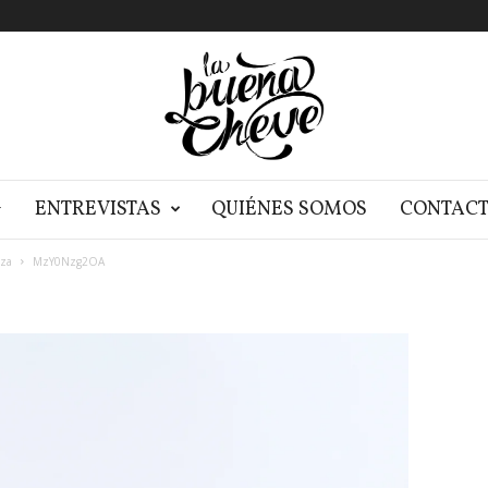
G
ENTREVISTAS
QUIÉNES SOMOS
CONTAC
eza
MzY0Nzg2OA