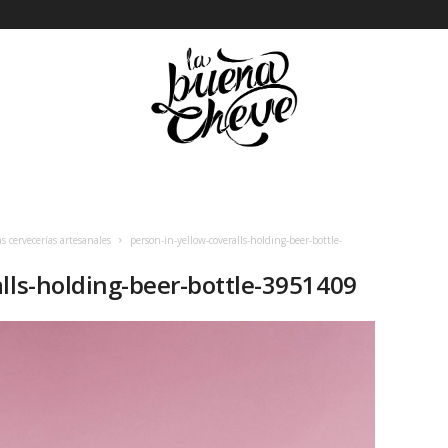
 cervecerías artesanales
person-in-yellow-coveralls-holding-beer-bottle-
lls-holding-beer-bottle-3951409