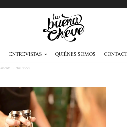
G
ENTREVISTAS
QUIÉNES SOMOS
CONTAC
idamente
chill sticks