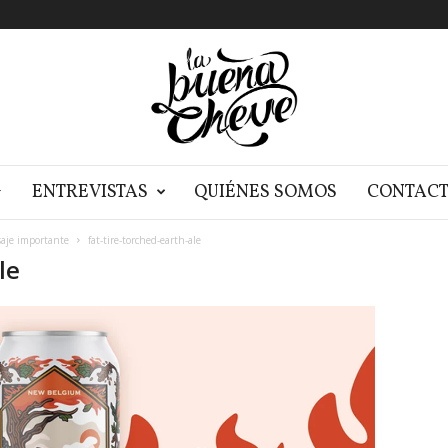
G
ENTREVISTAS
QUIÉNES SOMOS
CONTAC
saje importante
fat-tire-torched-earth-ale
le