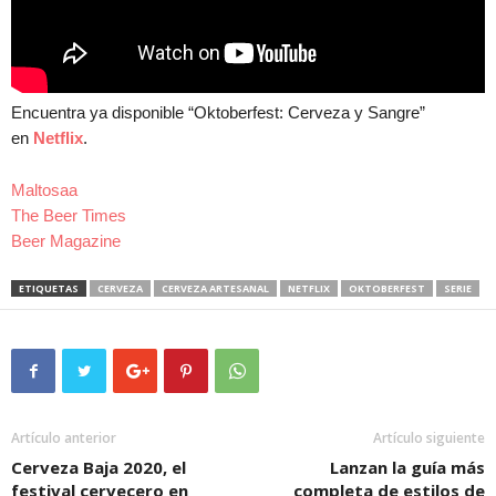
Encuentra ya disponible “Oktoberfest: Cerveza y Sangre”
en
Netflix
.
Maltosaa
The Beer Times
Beer Magazine
ETIQUETAS
CERVEZA
CERVEZA ARTESANAL
NETFLIX
OKTOBERFEST
SERIE
Artículo anterior
Artículo siguiente
Cerveza Baja 2020, el
Lanzan la guía más
festival cervecero en
completa de estilos de