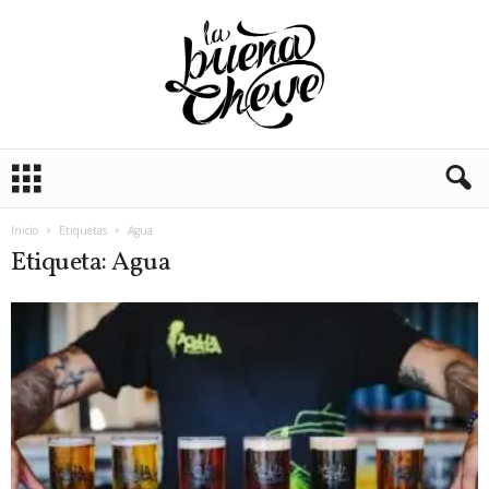
L
a
B
u
Inicio
Etiquetas
Agua
e
Etiqueta: Agua
n
a
C
h
e
v
e