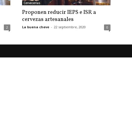
Cervecerías
Proponen reducir IEPS e ISR a
cervezas artesanales
La buena cheve
-
22 septiembre, 2020
2
0