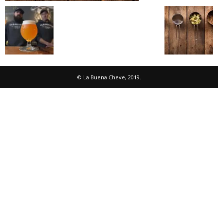
© La Buena Cheve, 2019.