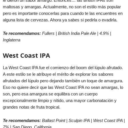
le dieron un sabor amargo. Entonces… las British IPAs son
maltosas y amargas. Actualmente, no son el estilo más popular
pero es importante conocerlas para cuando te las encuentres en
alguna lista de cervezas. Ahora ya sabes si pedirla o evadirla.
Te recomendamos:
Fullers | British India Pale Ale | 4.9% |
Inglaterra
West Coast IPA
La West Coast IPA
fue el comienzo del boom del lúpulo afrutado.
A este estilo se le atribuye el mérito de explorar los sabores
afrutados del lúpulo pero dejando también un toque de amargura.
Eso no quiere decir que las West Coast IPA
no sean amargas, lo
son, pero esa amargura se equilibra con un cuerpo
excepcionalmente limpio y nítido, una mayor carbonatación y
grandes notas de fruta tropical.
Te recomendamos:
Ballast Point | Sculpin IPA | West Coast IPA |
7% | San Diego, California