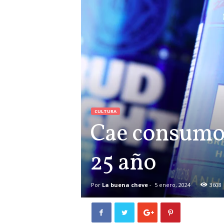
CULTURA
Cae consumo 
25 año
Por
La buena cheve
-
5 enero, 2024
3608