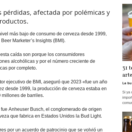
s pérdidas, afectada por polémicas y
roductos.
 nivel más bajo de consumo de cerveza desde 1999,
 Beer Marketer’s Insights (BMI).
 esta caída son porque los consumidores
iones alcohólicas y por el número creciente de
31 
cas por completo.
art
tor ejecutivo de BMI, aseguró que 2023 «fue un año
La bu
 vez desde 1999, la producción de cerveza estaba en
Si ya 
millones de barriles.
import
comune
e fue Anheuser Busch, el conglomerado de origen
rveza que fabrica en Estados Unidos la Bud Light.
ares por un acuerdo de patrocinio que se volvió un