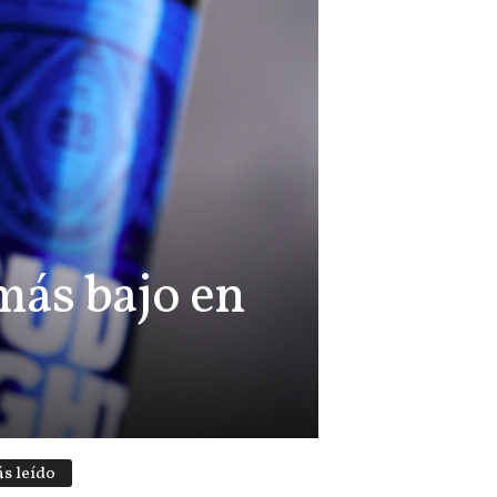
más bajo en
s leído