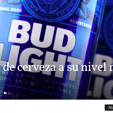
de cerveza a su nivel 
0
Má