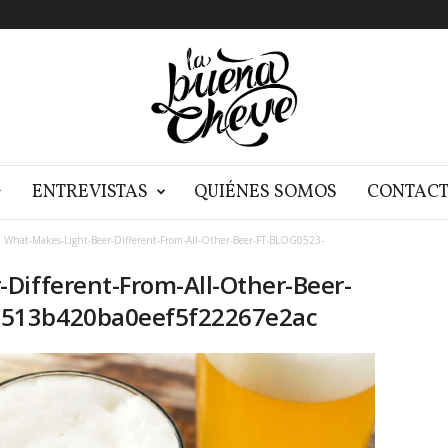
G
ENTREVISTAS
QUIÉNES SOMOS
CONTAC
What-Makes-Light-Beer-Different-From-All-Other-Beer-FT-BLOG0523-
Different-From-All-Other-Beer-
513b420ba0eef5f22267e2ac