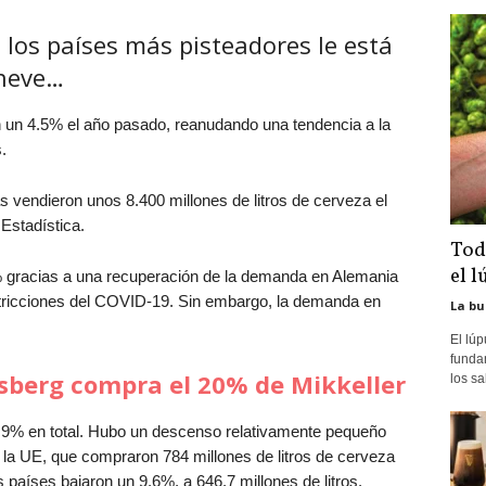
 los países más pisteadores le está
cheve…
 un 4.5% el año pasado, reanudando una tendencia a la
.
 vendieron unos 8.400 millones de litros de cerveza el
 Estadística.
Tod
el l
 gracias a una recuperación de la demanda en Alemania
restricciones del COVID-19. Sin embargo, la demanda en
La bu
El lú
fundam
sberg compra el 20% de Mikk
eller
los sa
.9% en total. Hubo un descenso relativamente pequeño
 la UE, que compraron 784 millones de litros de cerveza
 países bajaron un 9.6%, a 646.7 millones de litros.