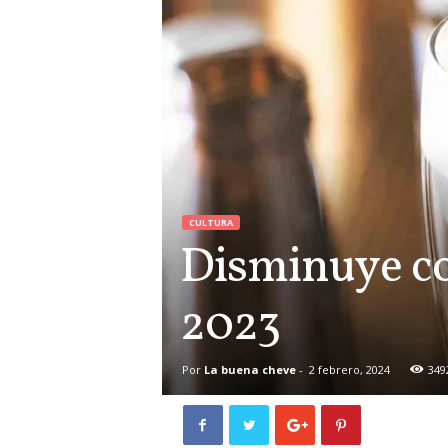
CULTURA
Disminuye c
2023
Por
La buena cheve
-
2 febrero, 2024
349