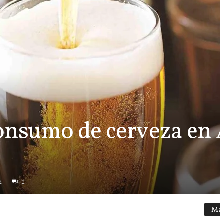
onsumo de cerveza en
2
0
Má