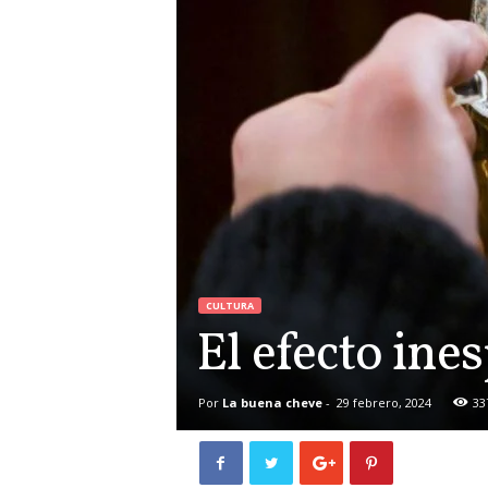
CULTURA
El efecto ine
Por
La buena cheve
-
29 febrero, 2024
33