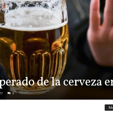
sperado de la cerveza e
77
0
Má