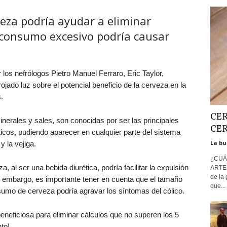
veza podría ayudar a eliminar
u consumo excesivo podría causar
 los nefrólogos Pietro Manuel Ferraro, Eric Taylor,
ado luz sobre el potencial beneficio de la cerveza en la
.
CER
nerales y sales, son conocidas por ser las principales
CE
ticos, pudiendo aparecer en cualquier parte del sistema
La bu
y la vejiga.
¿CUÁ
 al ser una bebida diurética, podría facilitar la expulsión
ARTE
de la
in embargo, es importante tener en cuenta que el tamaño
que...
sumo de cerveza podría agravar los síntomas del cólico.
beneficiosa para eliminar cálculos que no superen los 5
to!