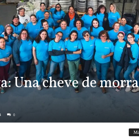
a: Una cheve de morra
4
0
Má