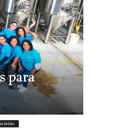
s para
s leído