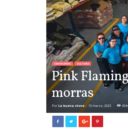
CERVECERÍAS
CULTURA
Pink Flaming
morras
Por
La buena cheve
-
15 marzo, 2023
434