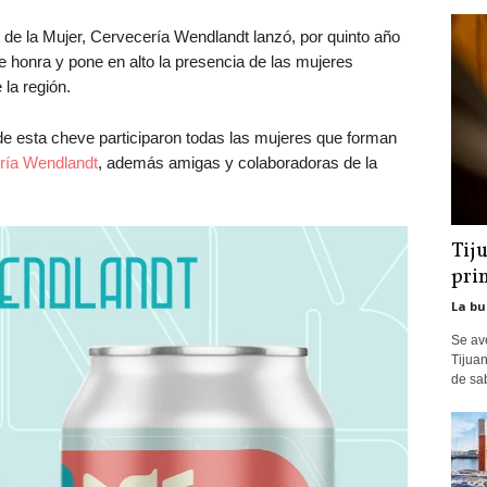
de la Mujer, Cervecería Wendlandt lanzó, por quinto año
 honra y pone en alto la presencia de las mujeres
 la región.
n de esta cheve participaron todas las mujeres que forman
ría Wendlandt
, además amigas y colaboradoras de la
Tij
pri
La bu
Se av
Tijua
de sa