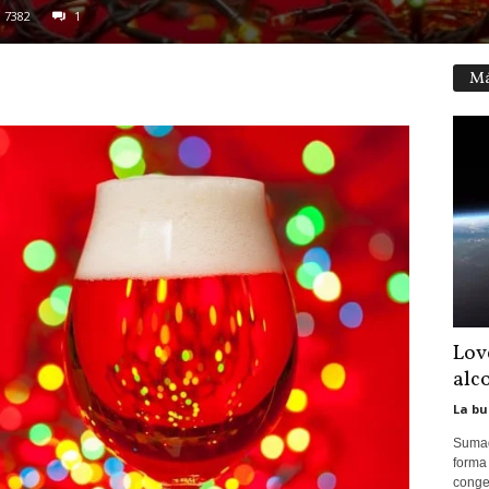
7382
1
Má
Lov
alc
La bu
Sumad
forma
congel