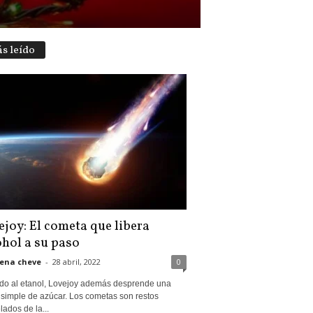
s leído
ejoy: El cometa que libera
ohol a su paso
ena cheve
-
28 abril, 2022
0
o al etanol, Lovejoy además desprende una
 simple de azúcar. Los cometas son restos
ados de la...