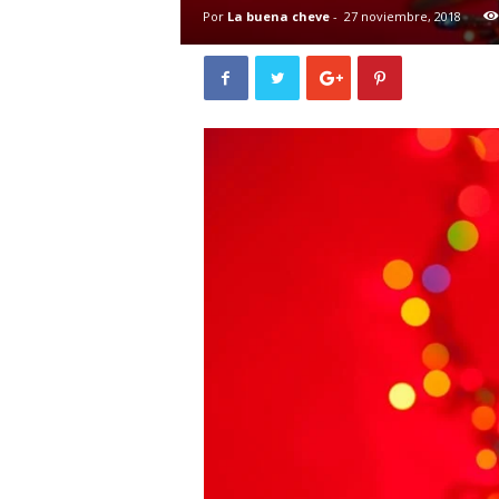
Por
La buena cheve
-
27 noviembre, 2018