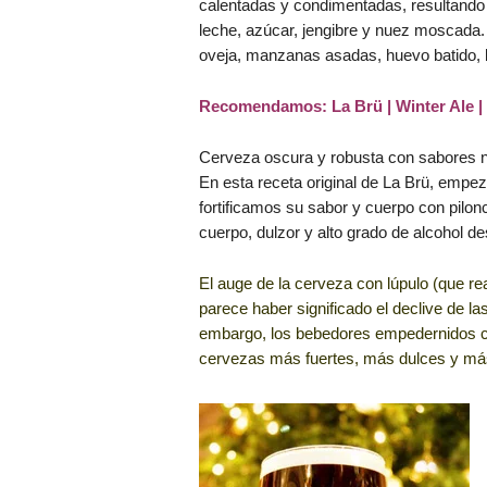
calentadas y condimentadas, resultando
leche, azúcar, jengibre y nuez moscada.
oveja, manzanas asadas, huevo batido
Recomendamos: La Brü | Winter Ale | 
Cerveza oscura y robusta con sabores navi
En esta receta original de La Brü, emp
fortificamos su sabor y cuerpo con piloncil
cuerpo, dulzor y alto grado de alcohol desp
El auge de la cerveza con lúpulo (que re
parece haber significado el declive de la
embargo, los bebedores empedernidos c
cervezas más fuertes, más dulces y más