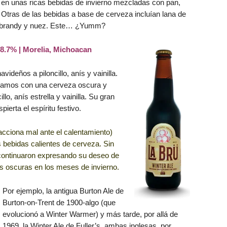
 en unas ricas bebidas de invierno mezcladas con pan,
 Otras de las bebidas a base de cerveza incluían lana de
, brandy y nuez. Este… ¿Yumm?
8.7% | Morelia, Michoacan
deños a piloncillo, anís y vainilla.
ezamos con una cerveza oscura y
lo, anís estrella y vainilla. Su gran
ierta el espíritu festivo.
acciona mal ante el calentamiento)
s bebidas calientes de cerveza. Sin
ontinuaron expresando su deseo de
 oscuras en los meses de invierno.
Por ejemplo, la antigua Burton Ale de
Burton-on-Trent de 1900-algo (que
evolucionó a Winter Warmer) y más tarde, por allá de
1969, la Winter Ale de Fuller’s, ambas inglesas, por