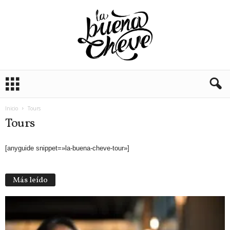
L
a
B
u
Inicio
Tours
e
Tours
n
a
[anyguide snippet=»la-buena-cheve-tour»]
C
h
e
Más leído
v
e