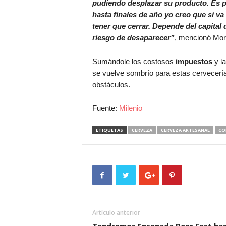
pudiendo desplazar su producto. Es pr
hasta finales de año yo creo que sí v
tener que cerrar. Depende del capital 
riesgo de desaparecer”
, mencionó Mor
Sumándole los costosos
impuestos
y la
se vuelve sombrío para estas cervecería
obstáculos.
Fuente:
Milenio
ETIQUETAS
CERVEZA
CERVEZA ARTESANAL
CO
Artículo anterior