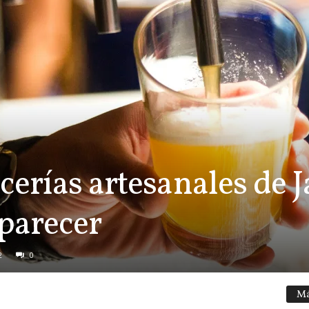
erías artesanales de J
parecer
2
0
Má