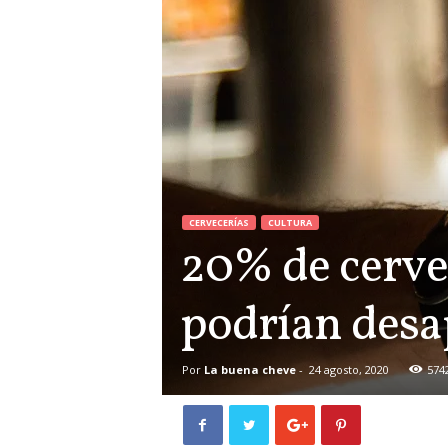
CERVECERÍAS
CULTURA
20% de cervec
podrían desa
Por
La buena cheve
-
24 agosto, 2020
574