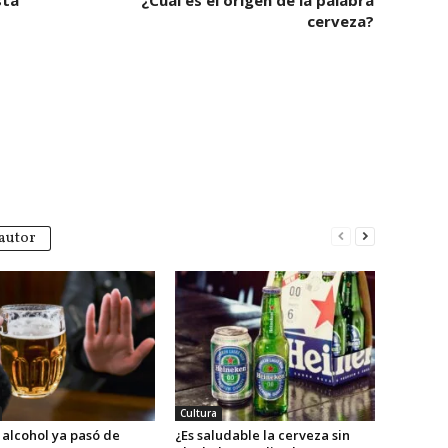
sta
¿Cuál es el origen de la palabra
cerveza?
autor
Cultura
 alcohol ya pasó de
¿Es saludable la cerveza sin