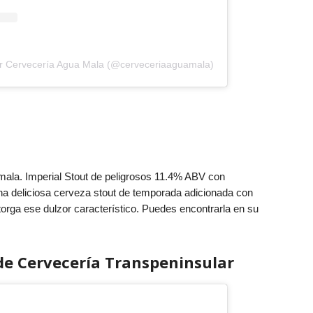
or Cervecería Agua Mala (@cerveceriaaguamala)
ala. Imperial Stout de peligrosos 11.4% ABV con
na deliciosa cerveza stout de temporada adicionada con
otorga ese dulzor característico. Puedes encontrarla en su
de Cervecería Transpeninsular