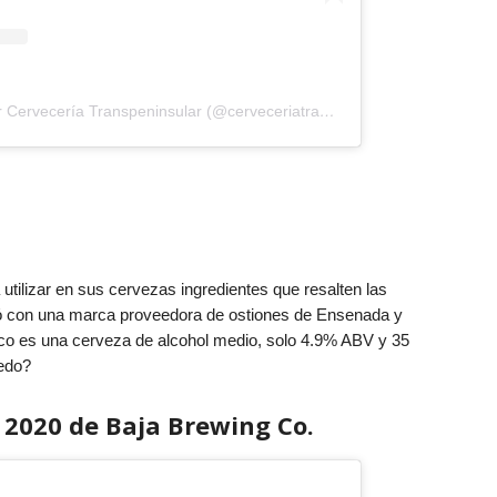
Una publicación compartida por Cervecería Transpeninsular (@cerveceriatranspeninsular)
utilizar en sus cervezas ingredientes que resalten las
nió con una marca proveedora de ostiones de Ensenada y
ico es una cerveza de alcohol medio, solo 4.9% ABV y 35
iedo?
020 de Baja Brewing Co.