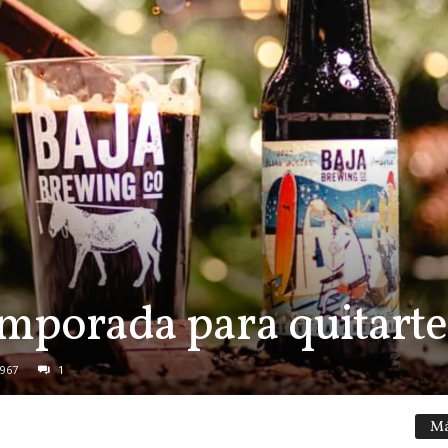
emporada para quitarte 
967
1
Má