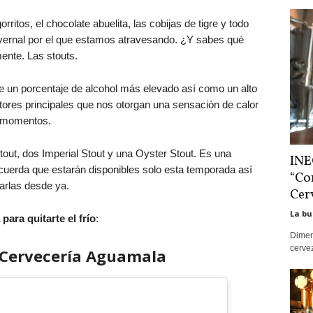
rritos, el chocolate abuelita, las cobijas de tigre y todo
invernal por el que estamos atravesando. ¿Y sabes qué
mente. Las stouts.
 un porcentaje de alcohol más elevado así como un alto
ctores principales que nos otorgan una sensación de calor
s momentos.
out, dos Imperial Stout y una Oyster Stout. Es una
INE
uerda que estarán disponibles solo esta temporada así
“Co
arlas desde ya.
Cer
La bu
ara quitarte el frío
:
Dimens
cervez
Cervecería Aguamala