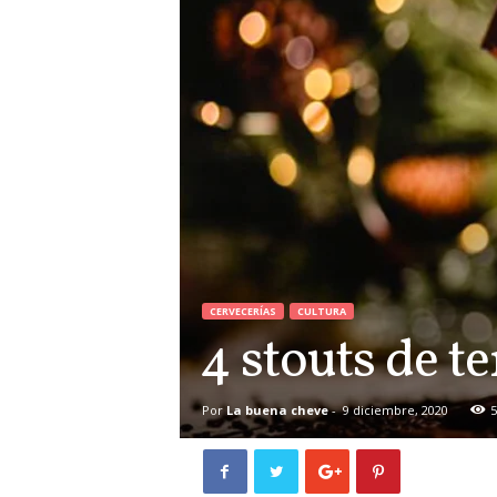
CERVECERÍAS
CULTURA
4 stouts de t
Por
La buena cheve
-
9 diciembre, 2020
5