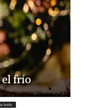
el frío
s leído