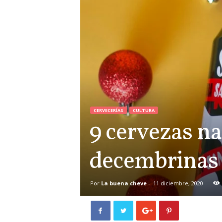
CERVECERÍAS
CULTURA
9 cervezas n
decembrinas
Por
La buena cheve
-
11 diciembre, 2020