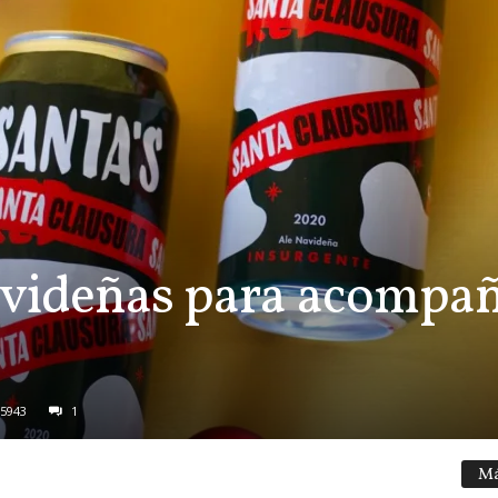
avideñas para acompañ
5943
1
Má