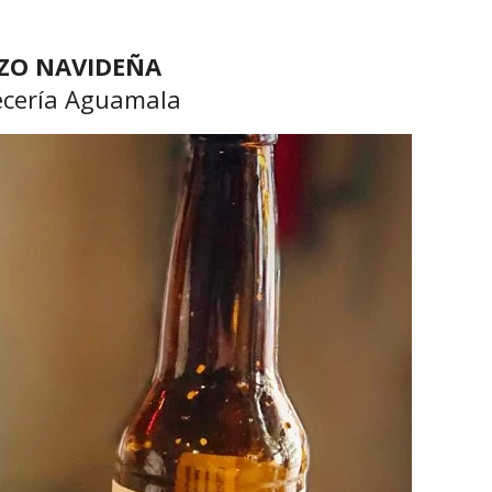
IZO NAVIDEÑA
ecería Aguamala