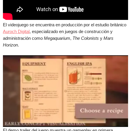
El videojuego se encuentra en producción por el estudio británico
Auroch Digital
,
especializado en juegos de construcción y
administración como
Megaquarium
,
The Colonists
y
Mars
Horizon
.
El demo trailer del juego muestra un
gameplay
en primera