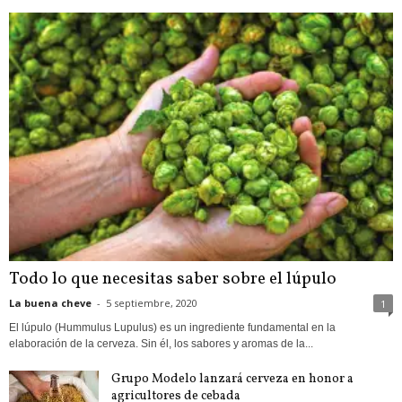
Todo lo que necesitas saber sobre el lúpulo
La buena cheve
-
5 septiembre, 2020
1
El lúpulo (Hummulus Lupulus) es un ingrediente fundamental en la
elaboración de la cerveza. Sin él, los sabores y aromas de la...
Grupo Modelo lanzará cerveza en honor a
agricultores de cebada