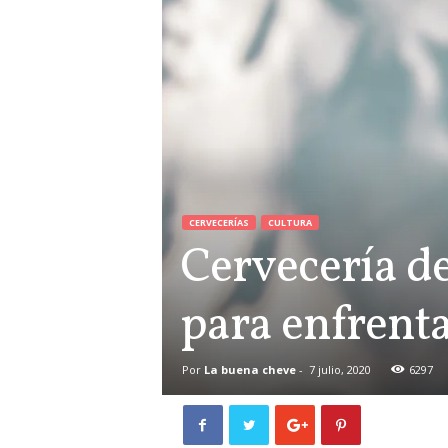
CERVECERÍAS
CULTURA
Cervecería d
para enfrent
Por
La buena cheve
-
7 julio, 2020
6297