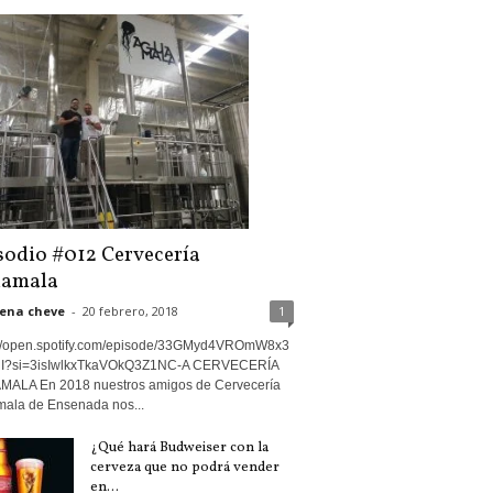
sodio #012 Cervecería
amala
ena cheve
-
20 febrero, 2018
1
://open.spotify.com/episode/33GMyd4VROmW8x3
jI?si=3isIwlkxTkaVOkQ3Z1NC-A CERVECERÍA
ALA En 2018 nuestros amigos de Cervecería
ala de Ensenada nos...
¿Qué hará Budweiser con la
cerveza que no podrá vender
en...