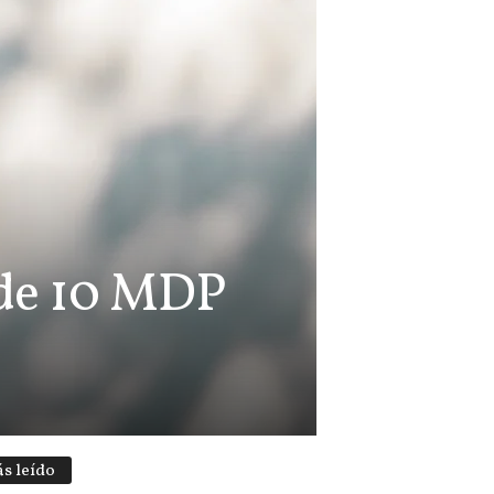
 de 10 MDP
s leído