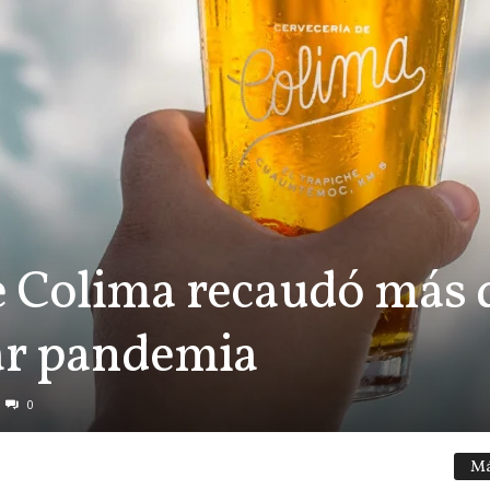
e Colima recaudó más
ar pandemia
0
Má