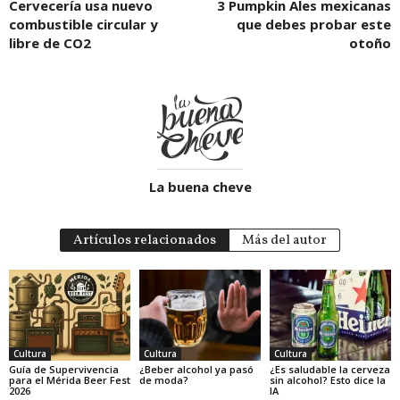
Cervecería usa nuevo
3 Pumpkin Ales mexicanas
combustible circular y
que debes probar este
libre de CO2
otoño
La buena cheve
Artículos relacionados
Más del autor
Cultura
Cultura
Cultura
Guía de Supervivencia
¿Beber alcohol ya pasó
¿Es saludable la cerveza
para el Mérida Beer Fest
de moda?
sin alcohol? Esto dice la
2026
IA