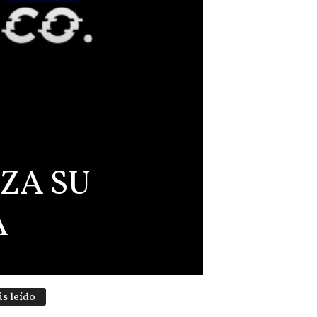
ZA SU
A
s leído