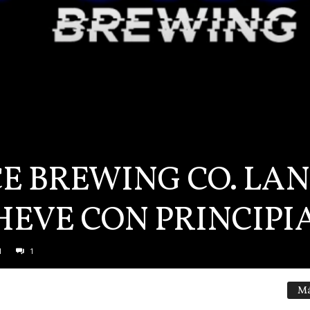
E BREWING CO. LAN
HEVE CON PRINCIPI
1
1
Má