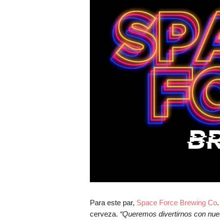
Para este par,
Space Force Brewing Co
.
cerveza.
“Queremos divertirnos con nue