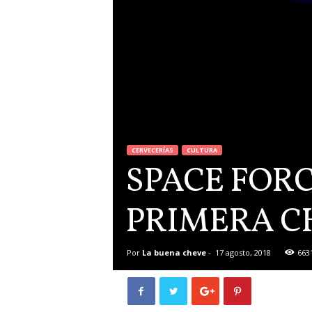
CERVECERÍAS
CULTURA
SPACE FORC
PRIMERA C
Por
La buena cheve
-
17 agosto, 2018
663