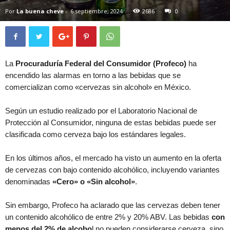
Por
La buena cheve
-
6 septiembre, 2024
2686
0
La
Procuraduría Federal del Consumidor (Profeco)
ha
encendido las alarmas en torno a las bebidas que se
comercializan como «cervezas sin alcohol» en México.
Según un estudio realizado por el Laboratorio Nacional de
Protección al Consumidor, ninguna de estas bebidas puede ser
clasificada como cerveza bajo los estándares legales.
En los últimos años, el mercado ha visto un aumento en la oferta
de cervezas con bajo contenido alcohólico, incluyendo variantes
denominadas
«Cero» o «Sin alcohol»
.
Sin embargo, Profeco ha aclarado que las cervezas deben tener
un contenido alcohólico de entre 2% y 20% ABV. Las bebidas
con
menos del 2% de alcoho
l no pueden considerarse cerveza, sino