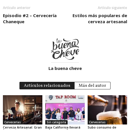
Artículo anterior
Artículo siguiente
Episodio #2 – Cervecería
Estilos más populares de
Chaneque
cerveza artesanal
La buena cheve
Artículos relacionados
Más del autor
Cervecerías
Sin categoría
Cervecerías
Cerveza Artesanal: Gran
Baja California llevará
Subo consumo de