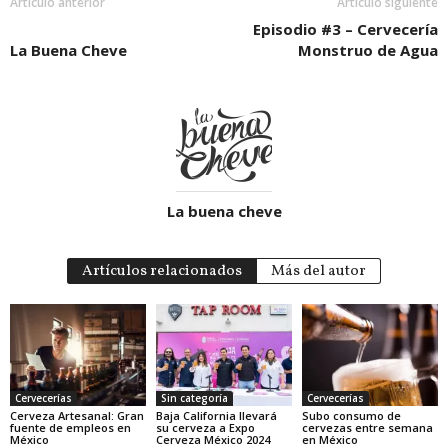
Artículo anterior
Artículo siguiente
Episodio #3 – Cervecería
La Buena Cheve
Monstruo de Agua
La buena cheve
Artículos relacionados
Más del autor
Cervecerías
Sin categoría
Cervecerías
Cerveza Artesanal: Gran
Baja California llevará
Subo consumo de
fuente de empleos en
su cerveza a Expo
cervezas entre semana
México
Cerveza México 2024
en México