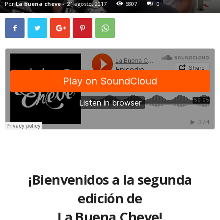
Por
La buena cheve
-
21 agosto, 2017
6807
0
¡Bienvenidos a la segunda
edición de
La Buena Cheve!