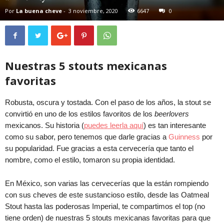
Por
La buena cheve
-
3 noviembre, 2020
6647
0
Nuestras 5 stouts mexicanas
favoritas
Robusta, oscura y tostada. Con el paso de los años, la stout se
convirtió en uno de los estilos favoritos de los
beerlovers
mexicanos. Su historia (
puedes leerla aquí
) es tan interesante
como su sabor, pero tenemos que darle gracias a
Guinness
por
su popularidad. Fue gracias a esta cervecería que tanto el
nombre, como el estilo, tomaron su propia identidad.
En México, son varias las cervecerías que la están rompiendo
con sus cheves de este sustancioso estilo, desde las Oatmeal
Stout hasta las poderosas Imperial, te compartimos el top (no
tiene orden) de nuestras 5 stouts mexicanas favoritas para que