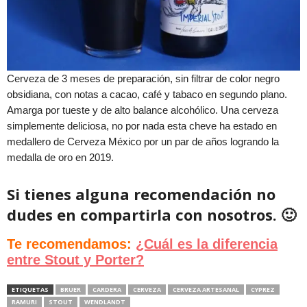
Cerveza de 3 meses de preparación, sin filtrar de color negro
obsidiana, con notas a cacao, café y tabaco en segundo plano.
Amarga por tueste y de alto balance alcohólico. Una cerveza
simplemente deliciosa, no por nada esta cheve ha estado en
medallero de Cerveza México por un par de años logrando la
medalla de oro en 2019.
Si tienes alguna recomendación no
dudes en compartirla con nosotros. 🙂
Te recomendamos:
¿Cuá
l es la diferencia
entre Stout y Porter?
ETIQUETAS
BRUER
CARDERA
CERVEZA
CERVEZA ARTESANAL
CYPREZ
RAMURI
STOUT
WENDLANDT