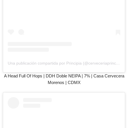
Una publicación compartida por Principia (@cerveceriaprincipia)
e
A Head Full Of Hops | DDH Doble NEIPA | 7% | Casa Cervecera
Morenos | CDMX