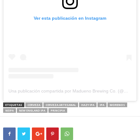
Ver esta publicación en Instagram
Una publicación compartida por Madueno Brewing Co. (@maduenobrewing)
ETIQUETAS
CERVEZA
CERVEZA ARTESANAL
HAZY IPA
IPA
MORENOS
NEIPA
NEW ENGLAND IPA
PRINCIPIA