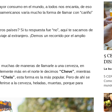
mayor consumo en el mundo, a todos nos encanta, de eso
noamericanos varía mucho la forma de llamar con “cariño”
ros países? Si tu respuesta fue “no”, aquí te sacamos de
iaje al extranjero. ¡Demos un recorrido por el amplio
5 C
DIS
y muchas de maneras de llamarle a una cerveza, en
La bu
blemente más en el norte le decimos
“Cheve”
, mientras
5 CE
s
“Chela”
, esta forma es la más popular. Pero de ahí se
Como 
ferirse a la cerveza, heladas, muertas, porque para
mundo