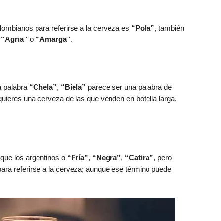
ombianos para referirse a la cerveza es
“Pola”
, también
s
“Agria”
o
“Amarga”
.
a palabra
“Chela”
,
“Biela”
parece ser una palabra de
 quieres una cerveza de las que venden en botella larga,
 que los argentinos o
“Fría”
,
“Negra”
,
“Catira”
, pero
ara referirse a la cerveza; aunque ese término puede