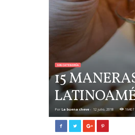
SIN CATEGORÍA
15 MANERAS
LATINOAMÉ
Por
La buena cheve
-
12 julio, 2018
16407