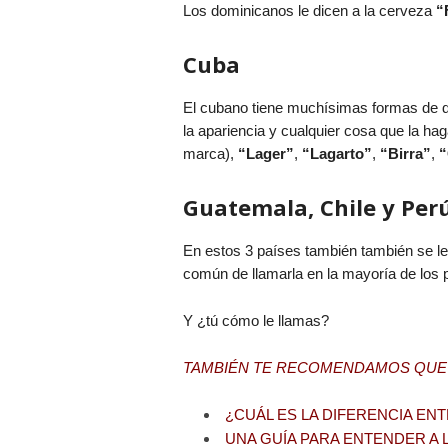
Los dominicanos le dicen a la cerveza
“
Cuba
El cubano tiene muchísimas formas de dec
la apariencia y cualquier cosa que la hag
marca),
“Lager”
,
“Lagarto”
,
“Birra”
,
“
Guatemala, Chile y Per
En estos 3 países también también se l
común de llamarla en la mayoría de los p
Y ¿tú cómo le llamas?
TAMBIÉN TE RECOMENDAMOS QUE
¿CUÁL ES LA DIFERENCIA EN
UNA GUÍA PARA ENTENDER A L