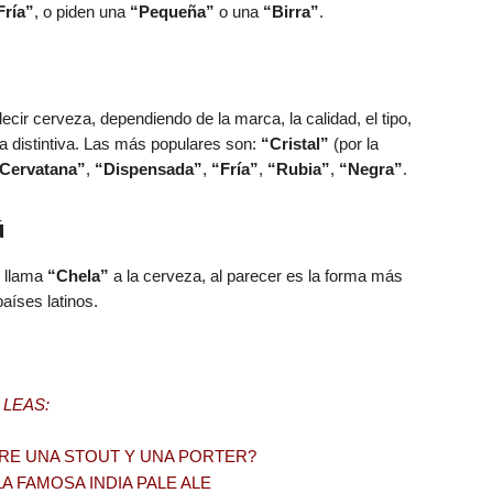
Fría”
, o piden una
“Pequeña”
o una
“Birra”
.
ir cerveza, dependiendo de la marca, la calidad, el tipo,
a distintiva. Las más populares son:
“Cristal”
(por la
Cervatana”
,
“Dispensada”
,
“Fría”
,
“Rubia”
,
“Negra”
.
ú
e llama
“Chela”
a la cerveza, al parecer es la forma más
aíses latinos.
 LEAS:
TRE UNA STOUT Y UNA PORTER?
A FAMOSA INDIA PALE ALE