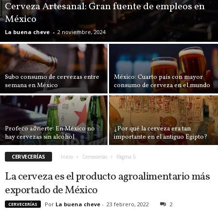
Cerveza Artesanal: Gran fuente de empleos en
México
La buena cheve
-
2 noviembre, 2024
Subo consumo de cervezas entre
México: Cuarto país con mayor
semana en México
consumo de cerveza en el mundo
Profeco advierte: En México no
¿Por qué la cerveza era tan
hay cervezas sin alcohol
importante en el antiguo Egipto?
CERVECERÍAS
Inicio
Cervecerías
Página 5
La cerveza es el producto agroalimentario más
exportado de México
Por
La buena cheve
-
23 febrero, 2022
2
CERVECERÍAS