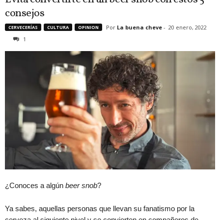
consejos
Por
La buena cheve
-
20 enero, 2022
CERVECERÍAS
CULTURA
OPINION
1
¿Conoces a algún
beer snob
?
Ya sabes, aquellas personas que llevan su fanatismo por la
cerveza al siguiente nivel y se convierten en compañeros de